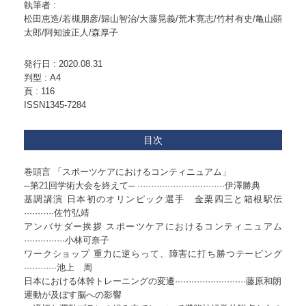
執筆者 :
松田恵造/若槻朋彦/歸山智治/大藤晃義/荒木寛志/竹村有史/亀山顕
太郎/阿知波正人/森厚子
発行日 :
2020.08.31
判型 :
A4
頁 :
116
ISSN1345-7284
目次
巻頭言 「スポーツケアにおけるコンティニュアム」
─第21回学術大会を終えて─ ································伊澤勝典
基調講演 日本初のオリンピック選手 金栗四三と箱根駅伝
···········佐竹弘靖
アンバサダー挨拶 スポーツケアにおけるコンティニュアム
···············小林可奈子
ワークショップ 重力に逆らって、障害に打ち勝つテーピング
············池上 周
日本における体幹トレーニングの変遷··························藤原和朗
運動が及ぼす脳への影響