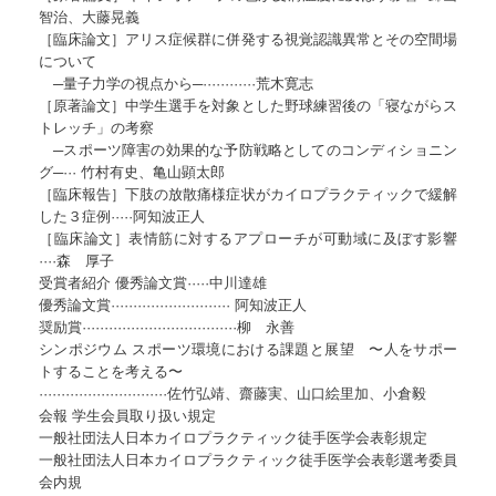
智治、大藤晃義
［臨床論文］アリス症候群に併発する視覚認識異常とその空間場
について
─量子力学の視点から─············荒木寛志
［原著論文］中学生選手を対象とした野球練習後の「寝ながらス
トレッチ」の考察
─スポーツ障害の効果的な予防戦略としてのコンディショニン
グ─··· 竹村有史、亀山顕太郎
［臨床報告］下肢の放散痛様症状がカイロプラクティックで緩解
した３症例·····阿知波正人
［臨床論文］表情筋に対するアプローチが可動域に及ぼす影響
····森 厚子
受賞者紹介 優秀論文賞·····中川達雄
優秀論文賞··························· 阿知波正人
奨励賞···································柳 永善
シンポジウム スポーツ環境における課題と展望 〜人をサポー
トすることを考える〜
·····························佐竹弘靖、齋藤実、山口絵里加、小倉毅
会報 学生会員取り扱い規定
一般社団法人日本カイロプラクティック徒手医学会表彰規定
一般社団法人日本カイロプラクティック徒手医学会表彰選考委員
会内規