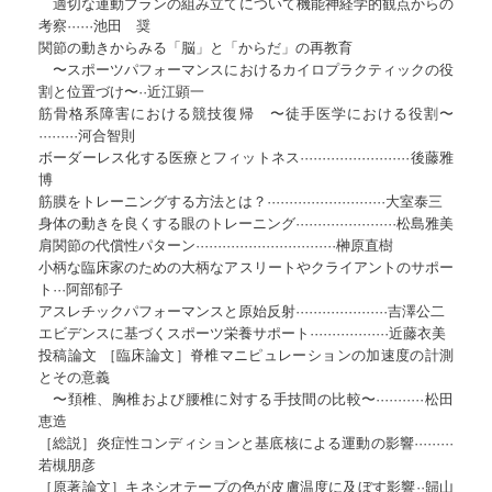
適切な運動プランの組み立てについて機能神経学的観点からの
考察······池田 奨
関節の動きからみる「脳」と「からだ」の再教育
〜スポーツパフォーマンスにおけるカイロプラクティックの役
割と位置づけ〜··近江顕一
筋骨格系障害における競技復帰 〜徒手医学における役割〜
·········河合智則
ボーダーレス化する医療とフィットネス·························後藤雅
博
筋膜をトレーニングする方法とは？···························大室泰三
身体の動きを良くする眼のトレーニング·······················松島雅美
肩関節の代償性パターン································榊原直樹
小柄な臨床家のための大柄なアスリートやクライアントのサポー
ト···阿部郁子
アスレチックパフォーマンスと原始反射·····················吉澤公二
エビデンスに基づくスポーツ栄養サポート··················近藤衣美
投稿論文 ［臨床論文］脊椎マニピュレーションの加速度の計測
とその意義
〜頚椎、胸椎および腰椎に対する手技間の比較〜···········松田
恵造
［総説］炎症性コンディションと基底核による運動の影響·········
若槻朋彦
［原著論文］キネシオテープの色が皮膚温度に及ぼす影響··歸山